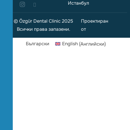
Истанбул
© Özgür Dental Clinic 2025
Проектиран
Всички права запазени.
от
Български
English
(
Английски
)