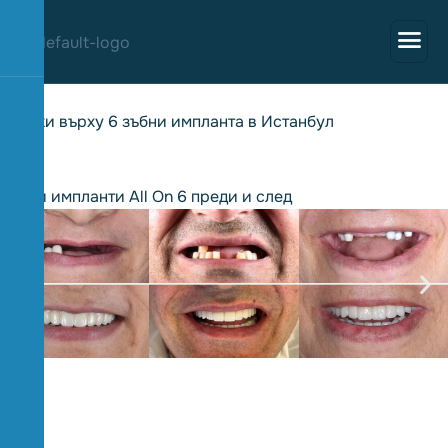
В
с
и
ч
к
и
в
ъ
р
х
у
6
з
ъ
б
н
и
и
м
п
л
а
н
т
а
в
И
с
т
а
н
б
у
л
Зъбни импланти All On 6 преди и след