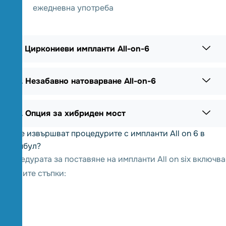
ежедневна употреба
2. Циркониеви импланти All-on-6
3. Незабавно натоварване All-on-6
4. Опция за хибриден мост
Как се извършват процедурите с импланти All on 6 в
Истанбул?
Процедурата за поставяне на импланти All on six включва
следните стъпки: