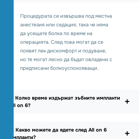
Процедурата се извършва под местна
анестезия или седация, така че няма
да усещате болка по време на
операцията. След това могат да се
появят лек дискомфорт и подуване,
но те могат лесно да бъдат овладени с
предписани болкоуспокояващи.
2. Колко време издържат зъбните импланти
All on 6?
3. Какво можете да ядете след All on 6
импланти?