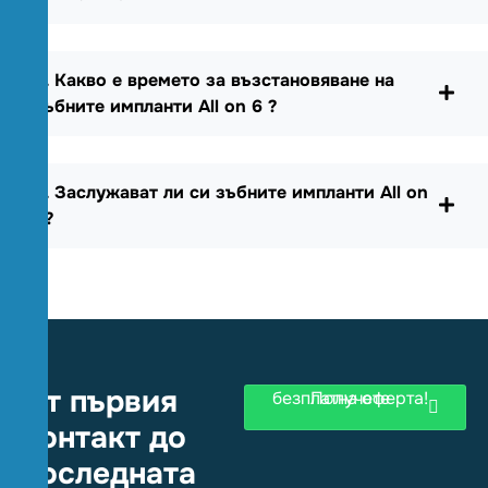
4. Какво е времето за възстановяване на
зъбните импланти All on 6 ?
5. Заслужават ли си зъбните импланти All on
6?
От първия
Получете безплатна оферта!
контакт до
последната