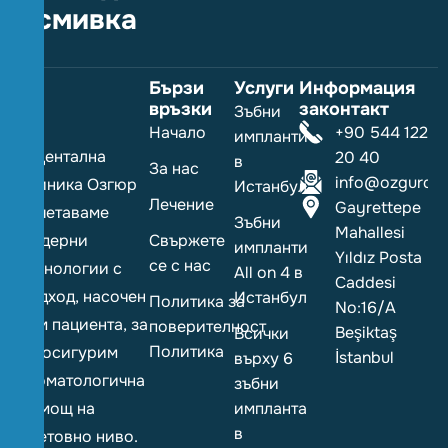
усмивка
Бързи
Услуги
Информация
връзки
законтакт
Зъбни
Начало
+90 544 122
импланти
В Дентална
20 40
в
За нас
info@ozgurdent
клиника Озгюр
Истанбул
Лечение
Gayrettepe
съчетаваме
Зъбни
Mahallesi
модерни
Свържете
импланти
Yıldız Posta
се с нас
технологии с
All on 4 в
Caddesi
подход, насочен
Истанбул
Политика за
No:16/A
към пациента, за
поверителност
Beşiktaş
Всички
Политика
да осигурим
İstanbul
върху 6
стоматологична
зъбни
помощ на
импланта
в
световно ниво.