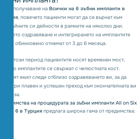
След получаване на
Всички на 6 зъбни импланти в
Турция
, повечето пациенти могат да се върнат към
обичайните си дейности в рамките на няколко дни.
Пълното оздравяване и интегрирането на имплантите
обаче обикновено отнемат от 3 до 6 месеца.
През този период пациентите носят временен мост,
докато имплантите се свържат с челюстната кост.
Нашият екип следи отблизо оздравяването ви, за да
осигури плавен и успешен преход към окончателната ви
протеза.
П
р
е
д
и
м
с
т
в
а
н
а
п
р
о
ц
е
д
у
р
а
т
а
з
а
з
ъ
б
н
и
и
м
п
л
а
н
т
и
A
l
l
o
n
S
i
x
All on 6 в Турция
предлага широка гама от предимства: