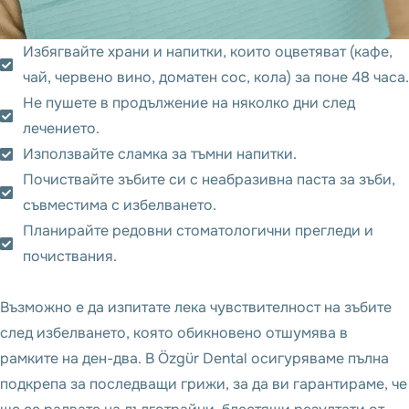
Избягвайте храни и напитки, които оцветяват (кафе,
чай, червено вино, доматен сос, кола) за поне 48 часа.
Не пушете в продължение на няколко дни след
лечението.
Използвайте сламка за тъмни напитки.
Почиствайте зъбите си с неабразивна паста за зъби,
съвместима с избелването.
Планирайте редовни стоматологични прегледи и
почиствания.
Възможно е да изпитате лека чувствителност на зъбите
след избелването, която обикновено отшумява в
рамките на ден-два. В Özgür Dental осигуряваме пълна
подкрепа за последващи грижи, за да ви гарантираме, че