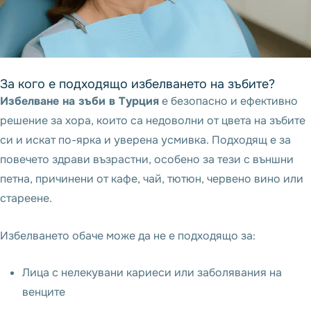
За кого е подходящо избелването на зъбите?
Избелване на зъби в Турция
е безопасно и ефективно
решение за хора, които са недоволни от цвета на зъбите
си и искат по-ярка и уверена усмивка. Подходящ е за
повечето здрави възрастни, особено за тези с външни
петна, причинени от кафе, чай, тютюн, червено вино или
стареене.
Избелването обаче може да не е подходящо за:
Лица с нелекувани кариеси или заболявания на
венците