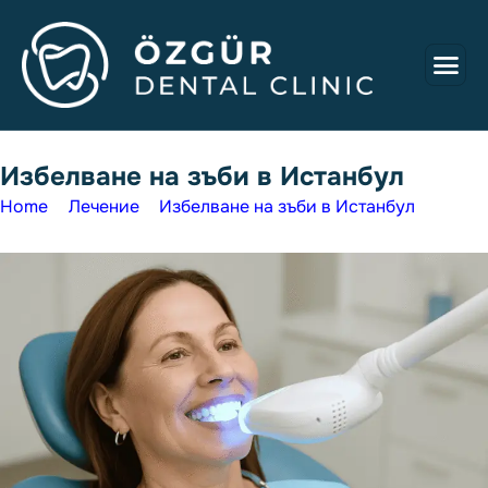
И
з
б
е
л
в
а
н
е
н
а
з
ъ
б
и
в
И
с
т
а
н
б
у
л
Home
Лечение
Избелване на зъби в Истанбул