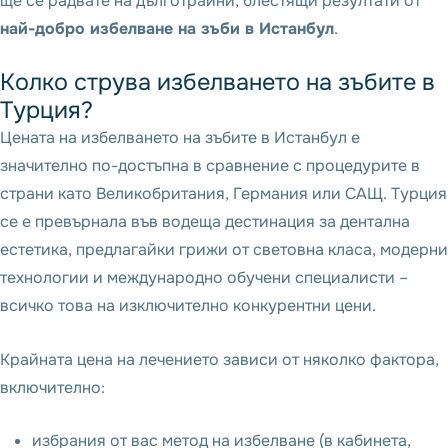
ще се радвате на дълготрайни, блестящи резултати от
най-добро избелване на зъби в Истанбул
.
Колко струва избелването на зъбите в
Турция?
Цената на избелването на зъбите в Истанбул е
значително по-достъпна в сравнение с процедурите в
страни като Великобритания, Германия или САЩ. Турция
се е превърнала във водеща дестинация за дентална
естетика, предлагайки грижи от световна класа, модерни
технологии и международно обучени специалисти –
всичко това на изключително конкурентни цени.
Крайната цена на лечението зависи от няколко фактора,
включително:
избрания от вас метод на избелване (в кабинета,