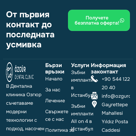
От първия
Получете
контакт до
безплатна оферта!
последната
усмивка
Бързи
Услуги
Информация
връзки
законтакт
Зъбни
Начало
+90 544 122
импланти
В Дентална
в
20 40
За нас
клиника Озгюр
Истанбул
info@ozgurdent
Лечение
съчетаваме
Gayrettepe
Зъбни
модерни
Свържете
Mahallesi
импланти
се с нас
технологии с
All on 4 в
Yıldız Posta
подход, насочен
Истанбул
Политика за
Caddesi