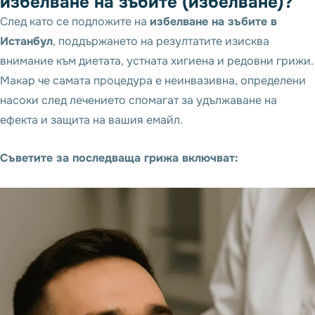
и
з
б
е
л
в
а
н
е
н
а
з
ъ
б
и
т
е
(
и
з
б
е
л
в
а
н
е
)
?
След като се подложите на
избелване на зъбите в
Истанбул
, поддържането на резултатите изисква
внимание към диетата, устната хигиена и редовни грижи.
Макар че самата процедура е неинвазивна, определени
насоки след лечението спомагат за удължаване на
ефекта и защита на вашия емайл.
Съветите за последваща грижа включват: