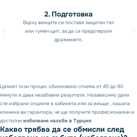
2. Подготовка
Върху венците се поставя защитен гел
или гумен щит, за да се предотврати
дразненето.
Целият този процес обикновено отнема от 45 до 90
минути и дава незабавни резултати. Независимо дали
сте избрали опциите в кабинета или за вкъщи , нашата
клиника ви гарантира, че ще получите професионални и
достъпни
избелване назъби в Турция
.
К
а
к
в
о
т
р
я
б
в
а
д
а
с
е
о
б
м
и
с
л
и
с
л
е
д