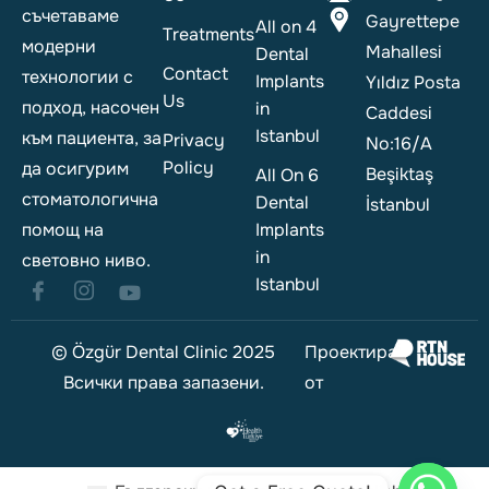
съчетаваме
Gayrettepe
All on 4
Treatments
модерни
Mahallesi
Dental
Contact
технологии с
Implants
Yıldız Posta
Us
подход, насочен
in
Caddesi
Istanbul
към пациента, за
Privacy
No:16/A
Policy
да осигурим
Beşiktaş
All On 6
стоматологична
Dental
İstanbul
помощ на
Implants
in
световно ниво.
Istanbul
© Özgür Dental Clinic 2025
Проектиран
Всички права запазени.
от