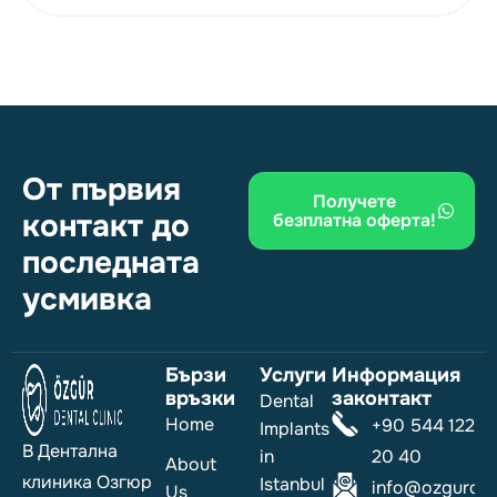
От първия
Получете
контакт до
безплатна оферта!
последната
усмивка
Бързи
Услуги
Информация
връзки
законтакт
Dental
Home
+90 544 122
Implants
В Дентална
in
20 40
About
клиника Озгюр
Istanbul
info@ozgurdent
Us